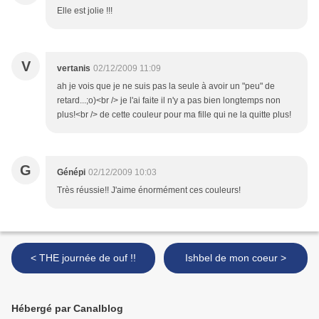
Elle est jolie !!!
V
vertanis
02/12/2009 11:09
ah je vois que je ne suis pas la seule à avoir un "peu" de
retard...;o)<br /> je l'ai faite il n'y a pas bien longtemps non
plus!<br /> de cette couleur pour ma fille qui ne la quitte plus!
G
Génépi
02/12/2009 10:03
Très réussie!! J'aime énormément ces couleurs!
< THE journée de ouf !!
Ishbel de mon coeur >
Hébergé par Canalblog