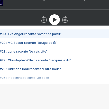
#30 : Eve Angeli raconte "Avant de partir"
#29 : MC Solaar raconte "Bouge de là"
28 : Lorie raconte "Je vais vite"
#27 : Christophe Willem raconte "Jacques a dit"
#26 : Chimène Badi raconte "Entre nous"
#25 : Indochine raconte "3e sexe"
#24 : Zaho raconte "C'est chelou"
#23 : Patrick Bruel raconte "Au café des délices"
#22 : Kyo raconte "Le chemin"