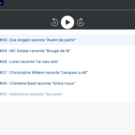
#30 : Eve Angeli raconte "Avant de partir"
#29 : MC Solaar raconte "Bouge de là"
28 : Lorie raconte "Je vais vite"
#27 : Christophe Willem raconte "Jacques a dit"
#26 : Chimène Badi raconte "Entre nous"
#25 : Indochine raconte "3e sexe"
#24 : Zaho raconte "C'est chelou"
#23 : Patrick Bruel raconte "Au café des délices"
#22 : Kyo raconte "Le chemin"