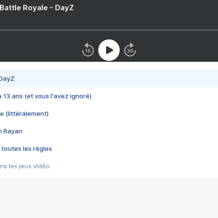
 Battle Royale - DayZ
 DayZ
 a 13 ans (et vous l'avez ignoré)
e (littéralement)
im Rayan
 toutes les règles
s les jeux vidéo
us choquant de Rockstar ? - Le scandale BULLY
e plus moche de Steam