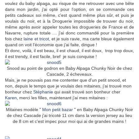
voulez du baby alpaga, au risque de me retrouver avec une bête
dans mon jardin, j'ai opté pour l'option, on se commande ces
petits cadeaux soi même, c'est quand même plus sûr, et puis je
voulais du noir, et à la Droguerie impossible de trouver du noir,
même après avoir appeler toutes les drogueries de France et de
Navarre, rupture totale .... j'ai donc commandé pour la première
fois chez
laine et tricot
, et je suis ravie, ma carte bleue également
quand on voit l'économie que j'ai faite, dingue !
Et donc, voilà, il est beau, il est chaud, il est doux, trop trop doux,
il est trendy, il est facile, bref je suis conquise !
Snood au point de godron en Baby Alpaga Chunky Noir de chez
Cascade, 2 écheveaux.
Mais, je ne pouvais pas me contenter que d'un petit snood, et
non, depuis le temps que je voulais des mitaines, j'ai trouvé mon
bonheur chez
Stéphanie
qui avait trouvé son bonheur cher
Karen
, merci les filles, maintenant j'ai mes mitaines :
Mitaines modèle "
Mon petit bazar
" en Baby Alpaga Chunky Noir
de chez Cascade j'ai tricoté 11 cm dans la version jersey au lieu
de 8 cm et c'est impec pour moi qui ai de grandes mains !