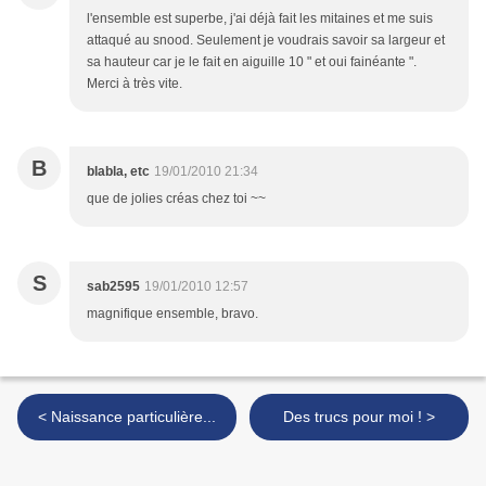
l'ensemble est superbe, j'ai déjà fait les mitaines et me suis
attaqué au snood. Seulement je voudrais savoir sa largeur et
sa hauteur car je le fait en aiguille 10 " et oui fainéante ".
Merci à très vite.
B
blabla, etc
19/01/2010 21:34
que de jolies créas chez toi ~~
S
sab2595
19/01/2010 12:57
magnifique ensemble, bravo.
< Naissance particulière...
Des trucs pour moi ! >